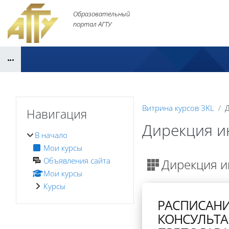
Перейти к основному содержанию
Образовательный
портал АГТУ
Блоки
Блоки
Пропустить Навигация
Витрина курсов 3KL
Д
Навигация
Дирекция и
В начало
Мои курсы
Блоки
Объявления сайта
Дирекция и
Мои курсы
Курсы
РАСПИСАН
КОНСУЛЬТ